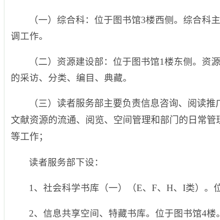
（一）综合科：位于图书馆3楼西侧。综合科
调工作。
（二）资源建设部：位于图书馆
1
楼东侧。资
的采访、分类、编目、典藏。
（三）
读者服务部主要负责信息咨询、阅读推
文献资源的流通、阅览、空间管理和部门的日常管
等工作；
读者服务部下设：
1
、社会科学书库（一）（
E
、
F
、
H
、
I
类）。
2
、信息共享空间、特藏书库。位于图书馆
4
楼