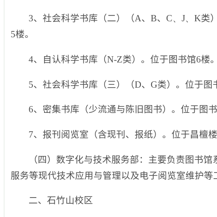
3
、社会科学书库（二）（
A
、
B
、
C、
J、
K
类
5
楼。
4
、自认科学书库（
N-Z
类）。位于图书馆
6
楼
5
、社会科学书库（三）（
D
、
G
类）。位于图
6
、密集书库（少流通与陈旧图书）。位于图
7
、报刊阅览室（含现刊、报纸）。位于昌檀
（四）
数字化与技术服务部
：主要负责图书馆
服务等现代技术应用与管理以及电子阅览室维护等
二、石竹山校区