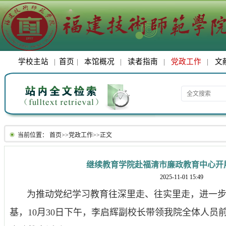
学校主站
|
首页
|
本馆概况
|
读者指南
|
党政工作
|
文
当前位置：
首页
>>
党政工作
>>
正文
继续教育学院赴福清市廉政教育中心开
2025-11-01 15:49
为推动党纪学习教育往深里走、往实里走，进一步
基，10月30日下午，李启辉副校长带领我院全体人员